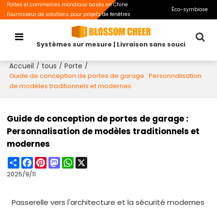
Portes et commerces mondiaux basés en Chine
Éco-symbiose
Fournisseur de solutions pour projets de fenêtres
Systèmes sur mesure | Livraison sans souci
Accueil
tous
Porte
/
/
/
Guide de conception de portes de garage : Personnalisation
de modèles traditionnels et modernes
Guide de conception de portes de garage :
Personnalisation de modèles traditionnels et
modernes
Share
Facebook
Pinterest
Mastodon
WhatsApp
X
2025/9/11
Passerelle vers l'architecture et la sécurité modernes