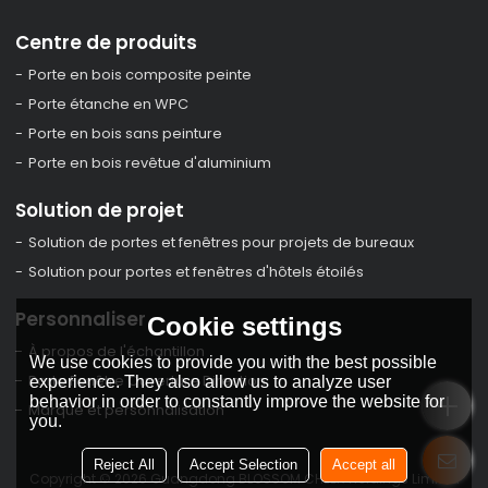
Centre de produits
Porte en bois composite peinte
Porte étanche en WPC
Porte en bois sans peinture
Porte en bois revêtue d'aluminium
Solution de projet
Solution de portes et fenêtres pour projets de bureaux
Solution pour portes et fenêtres d'hôtels étoilés
Personnaliser
Cookie settings
À propos de l'échantillon
We use cookies to provide you with the best possible
Porte Fenêtre Ouverture Direction
experience. They also allow us to analyze user
behavior in order to constantly improve the website for
Marque et personnalisation
you.
Reject All
Accept Selection
Accept all
Copyright © 2026
Guangdong BLOSSOM CHEER Holdings Limited