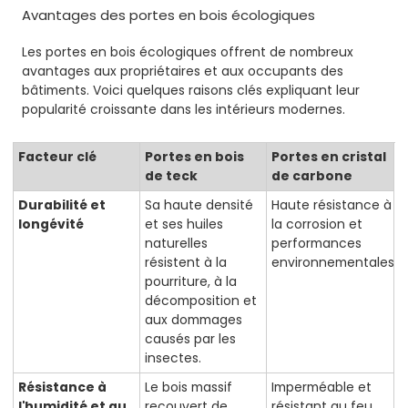
Avantages des portes en bois écologiques
Les portes en bois écologiques offrent de nombreux
avantages aux propriétaires et aux occupants des
bâtiments. Voici quelques raisons clés expliquant leur
popularité croissante dans les intérieurs modernes.
Facteur clé
Portes en bois
Portes en cristal
de teck
de carbone
Durabilité et
Sa haute densité
Haute résistance à
longévité
et ses huiles
la corrosion et
naturelles
performances
résistent à la
environnementales
pourriture, à la
décomposition et
aux dommages
causés par les
insectes.
Résistance à
Le bois massif
Imperméable et
l'humidité et au
recouvert de
résistant au feu,