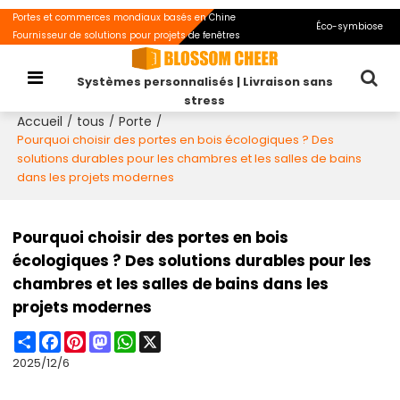
Portes et commerces mondiaux basés en Chine
Éco-symbiose
Fournisseur de solutions pour projets de fenêtres
Systèmes personnalisés | Livraison sans
stress
Accueil
tous
Porte
/
/
/
Pourquoi choisir des portes en bois écologiques ? Des
solutions durables pour les chambres et les salles de bains
dans les projets modernes
Pourquoi choisir des portes en bois
écologiques ? Des solutions durables pour les
chambres et les salles de bains dans les
projets modernes
Share
Facebook
Pinterest
Mastodon
WhatsApp
X
2025/12/6