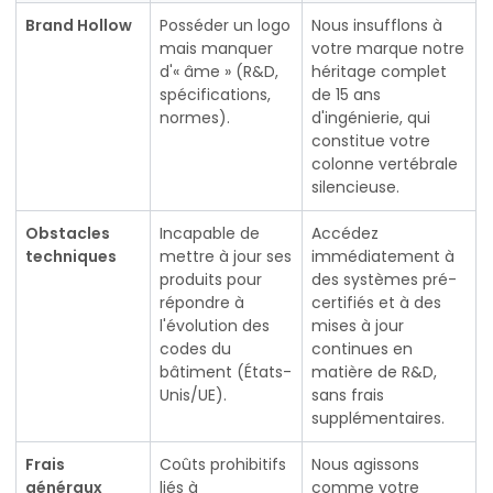
Brand Hollow
Posséder un logo
Nous insufflons à
mais manquer
votre marque notre
d'« âme » (R&D,
héritage complet
spécifications,
de 15 ans
normes).
d'ingénierie, qui
constitue votre
colonne vertébrale
silencieuse.
Obstacles
Incapable de
Accédez
techniques
mettre à jour ses
immédiatement à
produits pour
des systèmes pré-
répondre à
certifiés et à des
l'évolution des
mises à jour
codes du
continues en
bâtiment (États-
matière de R&D,
Unis/UE).
sans frais
supplémentaires.
Frais
Coûts prohibitifs
Nous agissons
généraux
liés à
comme votre