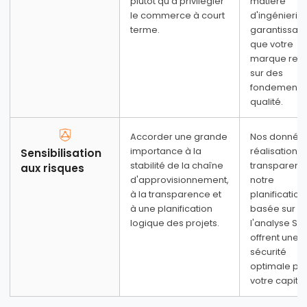
plutôt qu'à privilégier
matière
le commerce à court
d'ingénierie,
terme.
garantissant
que votre
marque rep
sur des
fondements
qualité.
5. Sélection de la gamme de produits de
base
Accorder une grande
Nos donnée
importance à la
réalisation
Sensibilisation
stabilité de la chaîne
transparente
aux risques
d'approvisionnement,
notre
6. Canaux de vente prévus
à la transparence et
planification
à une planification
basée sur
logique des projets.
l'analyse S
offrent une
sécurité
optimale po
votre capital
ÉTAPE 3
Plan d'investissement et de croissance