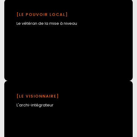
[LE POUVOIR LOCAL]
Le vétéran de la mise à niveau
Expérience
La douleur
[LE VISIONNAIRE]
L'objectif :
L'archi-intégrateur
architecture