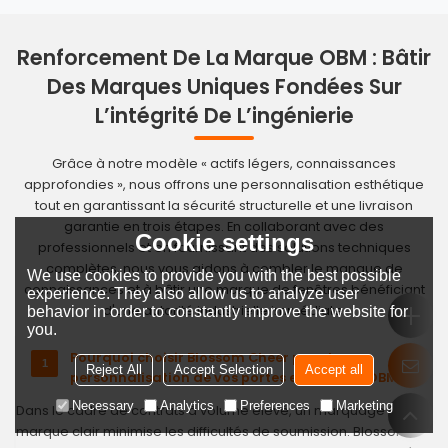
7. Engagement de capitaux
Quel est votre budget estimatif pour le marketing, la
Renforcement De La Marque OBM : Bâtir
salle d'exposition et les opérations ?
Des Marques Uniques Fondées Sur
L’intégrité De L’ingénierie
Grâce à notre modèle « actifs légers, connaissances
8. Projection de croissance (objectif sur 12
approfondies », nous offrons une personnalisation esthétique
mois)
tout en garantissant la sécurité structurelle et une livraison
Veuillez estimer le volume de vos unités ou de votre
garantie en trois étapes. En collaborant avec des
projet pour la première année.
Cookie settings
professionnels et en fournissant des solutions techniques
complètes, nous vous aidons à combler le manque de
We use cookies to provide you with the best possible
connaissances et à bâtir une marque de fenêtres bénéficiant
experience. They also allow us to analyze user
d'une autorité industrielle immédiate.
behavior in order to constantly improve the website for
you.
9. Besoins en matière d'autonomisation
Pourquoi choisir Blossom Cheer pour la
De quel soutien spécifique avez-vous le plus
Reject All
Accept Selection
Accept all
personnalisation de vos portes et fenêtres OBM ?
besoin ? (Technique, marketing ou formation)
Necessary
Analytics
Preferences
Marketing
Dans le cadre de contrats à volume élevé, un marquage de
marque clair minimise les difficultés de soumission. Blossom