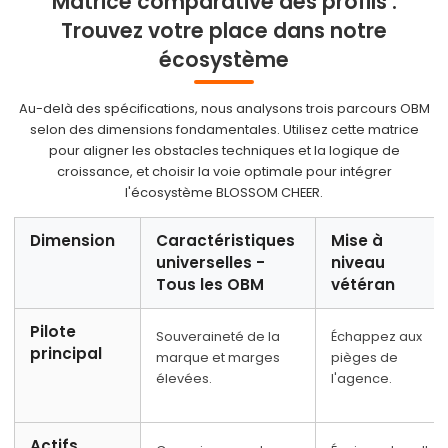
Matrice comparative des profils :
Objectif :
Trouvez votre place dans notre
écosystème
Au-delà des spécifications, nous analysons trois parcours OBM
selon des dimensions fondamentales. Utilisez cette matrice
pour aligner les obstacles techniques et la logique de
croissance, et choisir la voie optimale pour intégrer
l'écosystème BLOSSOM CHEER.
Dimension
Caractéristiques
Mise à
universelles -
niveau
Tous les OBM
vétéran
Pilote
Souveraineté de la
Échappez aux
principal
marque et marges
pièges de
élevées.
l'agence.
Actifs