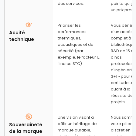
des services.
pointe qui jus
Quelles villes ou régions spécifiques comptez-vous
un prix prem
couvrir ?
Prioriser les
Vous bénéfi
performances
d'un accès
Acuité
thermiques,
complet à n
technique
acoustiques et de
bibliothèqu
3. Principaux segments de clientèle :
sécurité (par
R&D de 15 an
Qui sont vos principaux clients ? (par exemple,
exemple, le facteur U,
à nos
résidentiel de luxe, commercial, rénovation)
l'indice STC).
protocoles
d'ingénierie 
3+1 » pour u
certitude tot
quant à la
réussite de 
ÉTAPE 2
Stratégie de concurrence et de produit
projets.
4. Paysage concurrentiel :
Une vision visant à
Nous somm
Quelles sont les principales marques locales et quel
bâtir un héritage de
votre pilier
Souveraineté
est votre avantage concurrentiel par rapport à
marque durable,
discret en
de la marque
elles ?