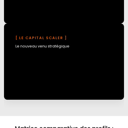
Le problème :
[ LE CAPITAL SCALER ]
Le nouveau venu stratégique
Objectif :
Contexte :
Les