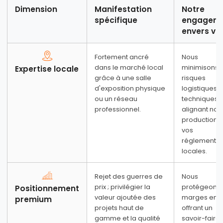
risques
Dimension
Manifestation
Notre
spécifique
engagem
Démarrez votre aventure de marque avec
envers vo
rigueur.
Chez BLOSSOM CHEER, nous ne nous
contentons pas de fournir des produits ; nous
favorisons votre réussite. Un plan d'affaires bien
Fortement ancré
Nous
structuré est la première étape vers un
dans le marché local
minimisons 
Expertise locale
partenariat OBM prioritaire. Téléchargez notre
grâce à une salle
risques
modèle pour aligner votre vision sur notre
d'exposition physique
logistiques e
expertise industrielle.
ou un réseau
techniques 
professionnel.
alignant not
production s
vos
réglementat
ÉTAPE 1
Identité et positionnement sur le marché
locales.
1. Votre modèle d'entreprise préféré
Rejet des guerres de
Nous
prix ; privilégier la
protégeons 
Positionnement
valeur ajoutée des
marges en 
premium
projets haut de
offrant un
gamme et la qualité
savoir-faire
2. Étendue géographique :