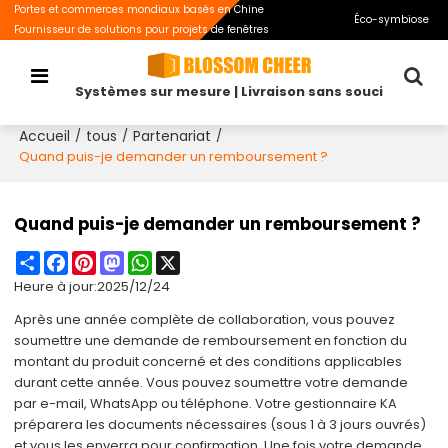
Portes et commerces mondiaux basés en Chine
Éco-symbiose
Fournisseur de solutions pour projets de fenêtres
Systèmes sur mesure | Livraison sans souci
Accueil
tous
Partenariat
/
/
/
Quand puis-je demander un remboursement ?
Quand puis-je demander un remboursement ?
Share
Facebook
Pinterest
Mastodon
WhatsApp
X
Heure à jour:
2025/12/24
Après une année complète de collaboration, vous pouvez
soumettre une demande de remboursement en fonction du
montant du produit concerné et des conditions applicables
durant cette année. Vous pouvez soumettre votre demande
par e-mail, WhatsApp ou téléphone. Votre gestionnaire KA
préparera les documents nécessaires (sous 1 à 3 jours ouvrés)
et vous les enverra pour confirmation. Une fois votre demande