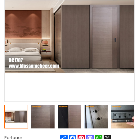
Share
Facebook
Pinterest
Mastodon
WhatsApp
X
Partager