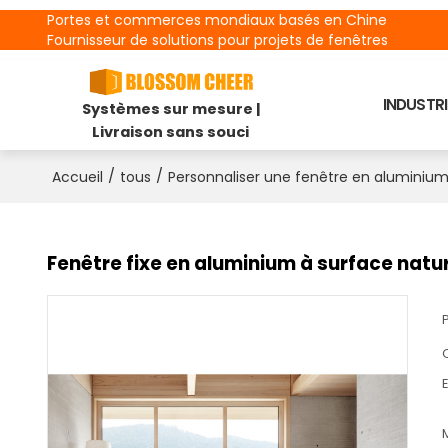
Portes et commerces mondiaux basés en Chine
Fournisseur de solutions pour projets de fenêtres
INDUSTRI
Systèmes sur mesure |
Livraison sans souci
/
/
Accueil
tous
Personnaliser une fenêtre en aluminiu
Fenêtre fixe en aluminium à surface nature
E