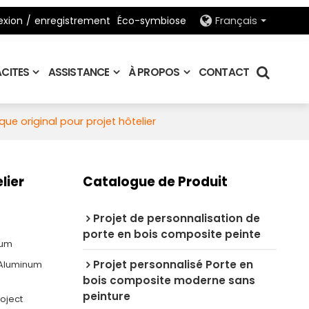
xion
/
enregistrement
Éco-symbiose
Français
CITES
ASSISTANCE
À PROPOS
CONTACT
que original pour projet hôtelier
lier
Catalogue de Produit
Projet de personnalisation de
porte en bois composite peinte
ium
Projet personnalisé Porte en
e Aluminum
bois composite moderne sans
peinture
oject