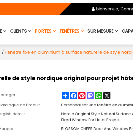
bienvenue,
Conne
E
CLIENTS
PORTES
FENÊTRES
SUR MESURE
CAPA
/
Fenêtre fixe en aluminium à surface naturelle de style nordi
m
lle de style nordique original pour projet hôte
Share
Facebook
Pinterest
Mastodon
WhatsApp
X
Partager
Catalogue de Produit
Personnaliser une fenêtre en alumin
nglish details
Nordic Original Style Natural Surfac
Fixed Window For Hotel Project
Marque
BLOSSOM CHEER Door And Window Pr