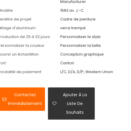
Manufacturer
Modèle
1583 av. J.-C.
Fenêtre de projet
Cadre de peinture
alliage d'aluminium
verre trempé
Production de 25 à 32 jours
Personnaliser le style
Personnaliser la couleur
Personnaliser la taille
Fournir un échantillon
Conception graphique
Port
Canton
modalité de paiement
L/C, D/A, D/P, Western Union
Contactez
Ajouter À La
Immédiatement
Liste De
Souhaits