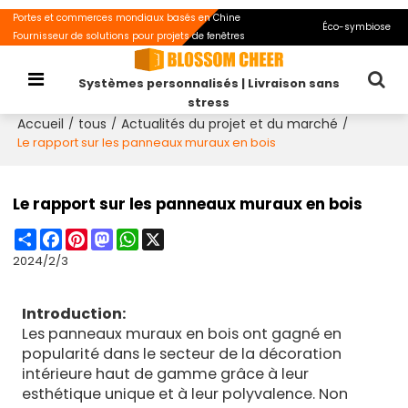
Portes et commerces mondiaux basés en Chine
Éco-symbiose
Fournisseur de solutions pour projets de fenêtres
Systèmes personnalisés | Livraison sans
stress
Accueil
tous
Actualités du projet et du marché
/
/
/
Le rapport sur les panneaux muraux en bois
Le rapport sur les panneaux muraux en bois
Share
Facebook
Pinterest
Mastodon
WhatsApp
X
2024/2/3
Introduction:
Les panneaux muraux en bois ont gagné en
popularité dans le secteur de la décoration
intérieure haut de gamme grâce à leur
esthétique unique et à leur polyvalence. Non