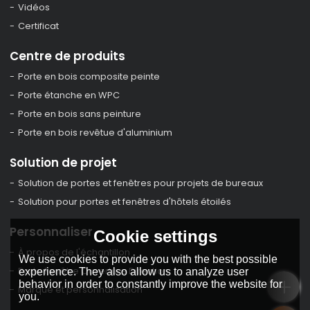
Vidéos
Certificat
Centre de produits
Porte en bois composite peinte
Porte étanche en WPC
Porte en bois sans peinture
Porte en bois revêtue d'aluminium
Solution de projet
Solution de portes et fenêtres pour projets de bureaux
Solution pour portes et fenêtres d'hôtels étoilés
Personnaliser
Cookie settings
À propos de l'échantillon
We use cookies to provide you with the best possible
Porte Fenêtre Ouverture Direction
experience. They also allow us to analyze user
behavior in order to constantly improve the website for
Marque et personnalisation
you.