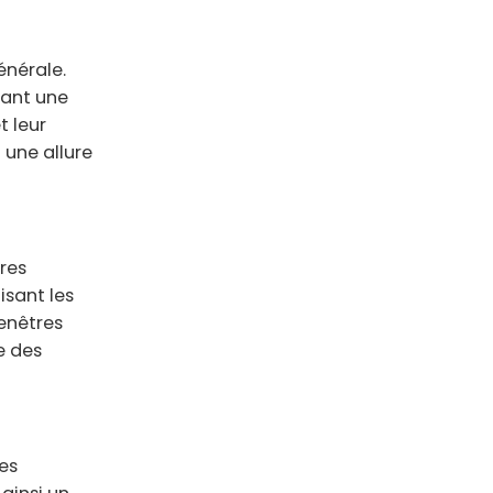
énérale.
tant une
t leur
 une allure
res
isant les
fenêtres
e des
es