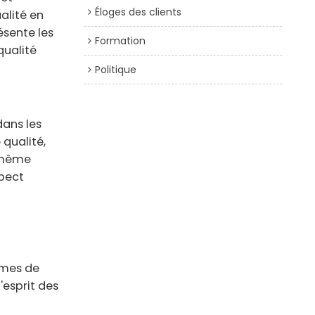
Éloges des clients
alité en
ésente les
Formation
qualité
Politique
dans les
qualité,
, même
spect
smes de
'esprit des