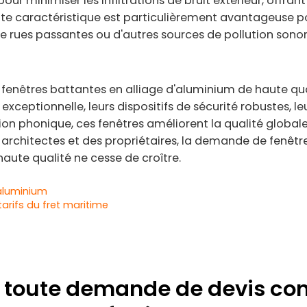
r minimiser les infiltrations de bruit extérieur, offrant
tte caractéristique est particulièrement avantageuse po
 rues passantes ou d'autres sources de pollution sonor
de fenêtres battantes en alliage d'aluminium de haute qu
 exceptionnelle, leurs dispositifs de sécurité robustes, l
ation phonique, ces fenêtres améliorent la qualité global
 architectes et des propriétaires, la demande de fenêtr
ute qualité ne cesse de croître.
 aluminium
arifs du fret maritime
toute demande de devis con