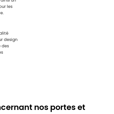
 ainsi un
ur les
e.
alité
eur design
e des
es
cernant nos portes et