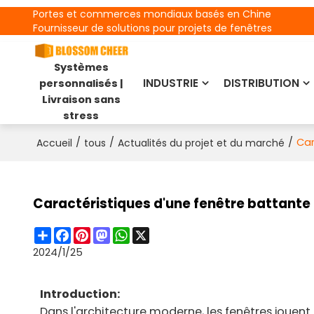
Portes et commerces mondiaux basés en Chine
Fournisseur de solutions pour projets de fenêtres
Systèmes
INDUSTRIE
DISTRIBUTION
personnalisés |
Livraison sans
stress
/
/
/
Car
Accueil
tous
Actualités du projet et du marché
Caractéristiques d'une fenêtre battant
Share
Facebook
Pinterest
Mastodon
WhatsApp
X
2024/1/25
Introduction:
Dans l'architecture moderne, les fenêtres jouent 