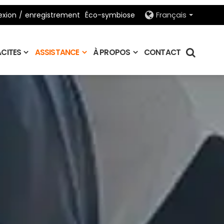
xion
/
enregistrement
Éco-symbiose
Français
CITES
ASSISTANCE
À PROPOS
CONTACT