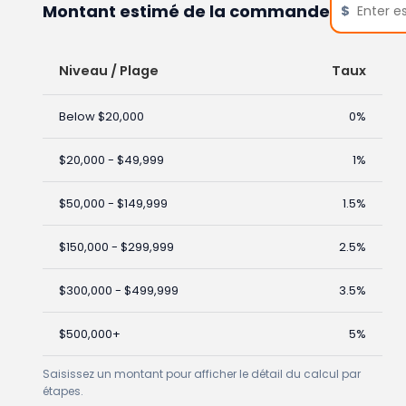
Montant estimé de la commande
$
Niveau / Plage
Taux
Below $20,000
0%
$20,000 - $49,999
1%
$50,000 - $149,999
1.5%
$150,000 - $299,999
2.5%
$300,000 - $499,999
3.5%
$500,000+
5%
Saisissez un montant pour afficher le détail du calcul par
étapes.