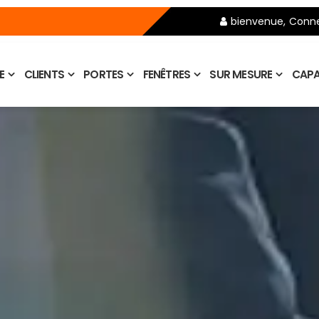
bienvenue,
Conne
E
CLIENTS
PORTES
FENÊTRES
SUR MESURE
CAPA