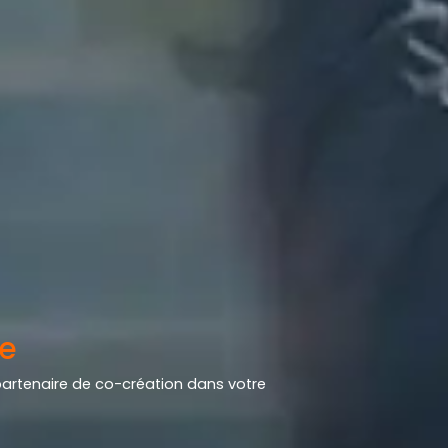
le
artenaire de co-création dans votre