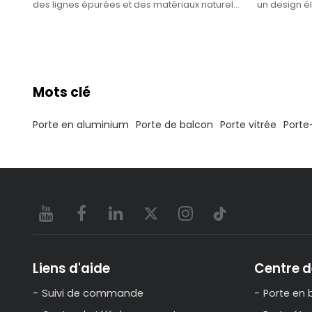
des lignes épurées et des matériaux naturels,
un design él
créant un environnement de vie confortable
installer, a
et tranquille.
Mots clé
Porte en aluminium
Porte de balcon
Porte vitrée
Porte
Liens d'aide
Centre d
Suivi de commande
Porte en 