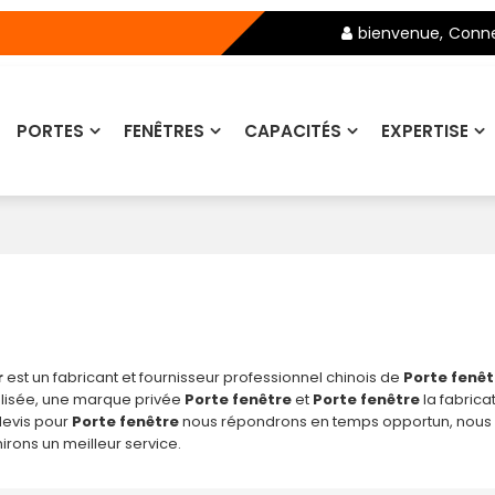
bienvenue,
Conne
PORTES
FENÊTRES
CAPACITÉS
EXPERTISE
r
est un fabricant et fournisseur professionnel chinois de
Porte fenêt
isée, une marque privée
Porte fenêtre
et
Porte fenêtre
la fabrica
devis pour
Porte fenêtre
nous répondrons en temps opportun, nou
irons un meilleur service.