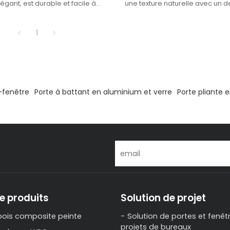
égant, est durable et facile à
une texture naturelle avec un d
dapté à divers bâtiments et décors
moderne, adapté à divers décor
ajoutant une ambiance chaleu
1
-fenêtre
Porte à battant en aluminium et verre
Porte pliante 
e produits
Solution de projet
bois composite peinte
Solution de portes et fenêt
projets de bureaux