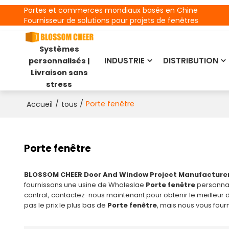
Portes et commerces mondiaux basés en Chine
Fournisseur de solutions pour projets de fenêtres
Systèmes
INDUSTRIE
DISTRIBUTION
personnalisés |
Livraison sans
stress
/
/
Porte fenêtre
Accueil
tous
Porte fenêtre
BLOSSOM CHEER Door And Window Project Manufacture
fournissons une usine de Wholeslae
Porte fenêtre
personnal
contrat, contactez-nous maintenant pour obtenir le meilleur 
pas le prix le plus bas de
Porte fenêtre
, mais nous vous fourn