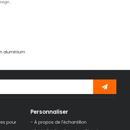
esign
s intérieurs,
reuse.
en aluminium
Personnaliser
res pour
À propos de l'échantillon