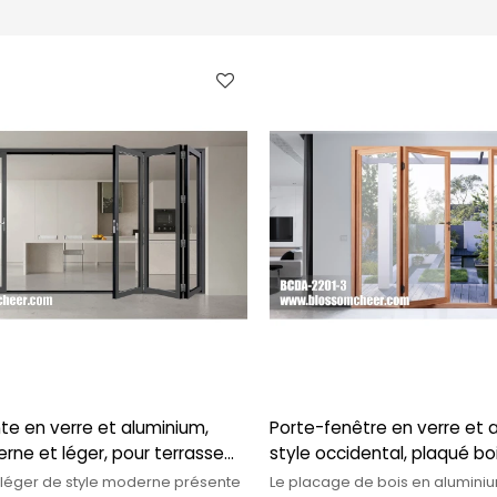
nte en verre et aluminium,
Porte-fenêtre en verre et 
rne et léger, pour terrasse
style occidental, plaqué boi
tement
projet de villa
 léger de style moderne présente
Le placage de bois en alumin