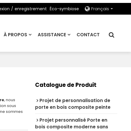
xion
/
enregistrement
Éco-symbiose
Français
À PROPOS
ASSISTANCE
CONTACT
Catalogue de Produit
re
, nous
Projet de personnalisation de
tion sous
porte en bois composite peinte
s ne sommes
Projet personnalisé Porte en
bois composite moderne sans