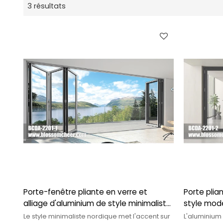
3 résultats
Porte-fenêtre pliante en verre et
Porte plia
alliage d'aluminium de style minimaliste
style mode
nordique pour projet hôtelier
et appar
Le style minimaliste nordique met l'accent sur
L'aluminium